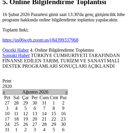
5. Online Bilgilendirme Toplantısı
16 Şubat 2026 Pazartesi günü saat 13:30'da genç girişimcilik hibe
programı hakkında online bilgilendirme toplantısı yapılacaktır.
Toplantı linki;
https://us06web.zoom.us/j/84399337968
Önceki Haber
4. Online Bilgilendirme Toplantısı
Sonraki Haber
TÜRKİYE CUMHURİYETİ TARAFINDAN
FİNANSE EDİLEN TARIM, TURİZM VE SANAYİ MALİ
DESTEK PROGRAMLARI SONUÇLARI AÇIKLANDI
Print
2920
«
Ağustos 2026
»
Pzt
Sal
Çar
Per
Cum
Cmt
Paz
27
28
29
30
31
1
2
3
4
5
6
7
8
9
10
11
12
13
14
15
16
17
18
19
20
21
22
23
24
25
26
27
28
29
30
31
1
2
3
4
5
6