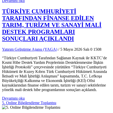
Devamını oku
TÜRKİYE CUMHURİYETİ
TARAFINDAN FİNANSE EDİLEN
TARIM, TURİZM VE SANAYİ MALİ
DESTEK PROGRAMLARI
SONUÇLARI AÇIKLANDI
Yatırım Geliştirme Ajansı (YAGA)
/ 5 Mayıs 2026 Salı
0
1508
“Türkiye Cumhuriyeti Tarafından Sağlanan Kaynak ile KKTC’de
Kısmi Hibe Destek Yardım Projelerinin Desteklenmesine İlişkin
İşbirliği Protokolü” çerçevesinde yürütülen “Türkiye Cumhuriyeti
Hükümeti ile Kuzey Kıbrıs Türk Cumhuriyeti Hükümeti Arasında
İktisadi ve Mali İşbirliği Anlaşması” kapsamında, T.C. Lefkoşa
Büyükelçiliği Kalkınma ve Ekonomik İşbirliği (KEİ) Ofisi
kaynaklarından finanse edilen tarım, turizm ve sanayi sektörlerine
yönelik mali destek hibe programlarının sonuçları açıklandı.
Devamını oku
5. Online Bilgilendirme Toplantısı