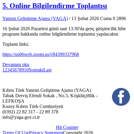
5. Online Bilgilendirme Toplantısı
Yatırım Geliştirme Ajansı (YAGA)
/ 13 Şubat 2026 Cuma
0
2896
16 Şubat 2026 Pazartesi günü saat 13:30'da genç girişimcilik hibe
programı hakkında online bilgilendirme toplantısı yapılacaktır.
Toplantı linki;
https://us06web.zoom.us/j/84399337968
Devamını oku
1
2
3
4
5
6
7
8
9
10
Sonraki
Last
Kıbrıs Türk Yatırım Geliştirme Ajansı (YAGA)
Tabak Derviş Efendi Sokak , No.5, Köşklüçiftlik -
LEFKOŞA
Kuzey Kıbrıs Türk Cumhuriyeti
(0392) 22 82 317 - 22 89 378
info@yaga.gov.ct.tr
Hit Counter
Terms Of Use
Privacy Statement
Copyright 2026