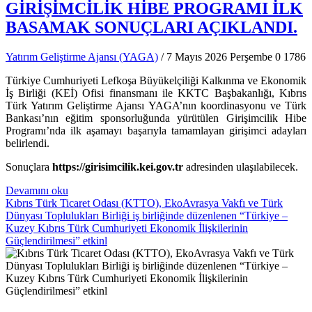
GİRİŞİMCİLİK HİBE PROGRAMI İLK
BASAMAK SONUÇLARI AÇIKLANDI.
Yatırım Geliştirme Ajansı (YAGA)
/ 7 Mayıs 2026 Perşembe
0
1786
Türkiye Cumhuriyeti Lefkoşa Büyükelçiliği Kalkınma ve Ekonomik
İş Birliği (KEİ) Ofisi finansmanı ile KKTC Başbakanlığı, Kıbrıs
Türk Yatırım Geliştirme Ajansı YAGA’nın koordinasyonu ve Türk
Bankası’nın eğitim sponsorluğunda yürütülen Girişimcilik Hibe
Programı’nda ilk aşamayı başarıyla tamamlayan girişimci adayları
belirlendi.
Sonuçlara
https://girisimcilik.kei.gov.tr
adresinden ulaşılabilecek.
Devamını oku
Kıbrıs Türk Ticaret Odası (KTTO), EkoAvrasya Vakfı ve Türk
Dünyası Toplulukları Birliği iş birliğinde düzenlenen “Türkiye –
Kuzey Kıbrıs Türk Cumhuriyeti Ekonomik İlişkilerinin
Güçlendirilmesi” etkinl