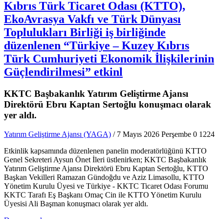
Kıbrıs Türk Ticaret Odası (KTTO),
EkoAvrasya Vakfı ve Türk Dünyası
Toplulukları Birliği iş birliğinde
düzenlenen “Türkiye – Kuzey Kıbrıs
Türk Cumhuriyeti Ekonomik İlişkilerinin
Güçlendirilmesi” etkinl
KKTC Başbakanlık Yatırım Geliştirme Ajansı
Direktörü Ebru Kaptan Sertoğlu konuşmacı olarak
yer aldı.
Yatırım Geliştirme Ajansı (YAGA)
/ 7 Mayıs 2026 Perşembe
0
1224
Etkinlik kapsamında düzenlenen panelin moderatörlüğünü KTTO
Genel Sekreteri Aysun Önet İleri üstlenirken; KKTC Başbakanlık
Yatırım Geliştirme Ajansı Direktörü Ebru Kaptan Sertoğlu, KTTO
Başkan Vekilleri Ramazan Gündoğdu ve Aziz Limasollu, KTTO
Yönetim Kurulu Üyesi ve Türkiye - KKTC Ticaret Odası Forumu
KKTC Tarafı Eş Başkanı Omaç Cin ile KTTO Yönetim Kurulu
Üyesisi Ali Başman konuşmacı olarak yer aldı.