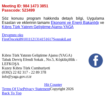
Meeting ID: 984 1473 3851
Passcode: 523499
Söz konusu program hakkında detaylı bilgi, Uygulama
Esasları ve eklerinin tamamı
Ekonomi ve Enerji Bakanlığı
ve
Kıbrıs Türk Yatırım Geliştirme Ajansı-YAGA
Devamını oku
First
Önceki
8
9
10
11
12
13
14
15
16
17
Sonraki
Last
Kıbrıs Türk Yatırım Geliştirme Ajansı (YAGA)
Tabak Derviş Efendi Sokak , No.5, Köşklüçiftlik -
LEFKOŞA
Kuzey Kıbrıs Türk Cumhuriyeti
(0392) 22 82 317 - 22 89 378
info@yaga.gov.ct.tr
Hit Counter
Terms Of Use
Privacy Statement
Copyright 2026
Back To Top