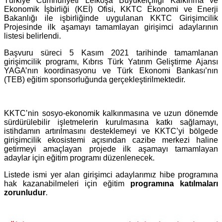
Türkiye Cumhuriyeti Lefkoşa Büyükelçiliği Kalkınma ve
Ekonomik İşbirliği (KEİ) Ofisi, KKTC Ekonomi ve Enerji
Bakanlığı ile işbirliğinde uygulanan KKTC Girişimcilik
Projesinde ilk aşamayı tamamlayan girişimci adaylarının
listesi belirlendi.
Başvuru süreci 5 Kasım 2021 tarihinde tamamlanan
girişimcilik programı, Kıbrıs Türk Yatırım Geliştirme Ajansı
YAGA’nın koordinasyonu ve Türk Ekonomi Bankası’nın
(TEB) eğitim sponsorluğunda gerçekleştirilmektedir.
KKTC’nin sosyo-ekonomik kalkınmasına ve uzun dönemde
sürdürülebilir işletmelerin kurulmasına katkı sağlamayı,
istihdamın artırılmasını desteklemeyi ve KKTC’yi bölgede
girişimcilik ekosistemi açısından cazibe merkezi haline
getirmeyi amaçlayan projede ilk aşamayı tamamlayan
adaylar için eğitim programı düzenlenecek.
Listede ismi yer alan girişimci adaylarımız hibe programına
hak kazanabilmeleri için eğitim
programına katılmaları
zorunludur
.