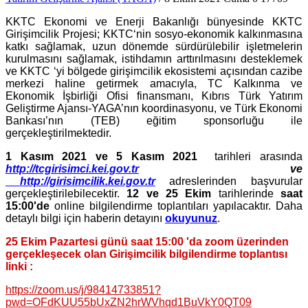
KKTC Ekonomi ve Enerji Bakanlığı bünyesinde KKTC
Girişimcilik Projesi; KKTC‘nin sosyo-ekonomik kalkınmasına
katkı sağlamak, uzun dönemde sürdürülebilir işletmelerin
kurulmasını sağlamak, istihdamın arttırılmasını desteklemek
ve KKTC ‘yi bölgede girişimcilik ekosistemi açısından cazibe
merkezi haline getirmek amacıyla, TC Kalkınma ve
Ekonomik İşbirliği Ofisi finansmanı, Kıbrıs Türk Yatırım
Geliştirme Ajansı-YAGA’nın koordinasyonu, ve Türk Ekonomi
Bankası’nın (TEB) eğitim sponsorluğu ile
gerçekleştirilmektedir.
1 Kasım 2021 ve 5 Kasım 2021
tarihleri arasında
http://tcgirisimci.kei.gov.tr
ve
http://girisimcilik.kei.gov.tr
adreslerinden başvurular
gerçekleştirilebilecektir.
12 ve 25 Ekim
tarihlerinde
saat
15:00'de
online bilgilendirme toplantıları yapılacaktır. Daha
detaylı bilgi için haberin detayını
okuyunuz
.
25 Ekim Pazartesi günü saat 15:00 'da zoom üzerinden
gerçekleşecek olan Girişimcilik bilgilendirme toplantısı
linki :
https://zoom.us/j/98414733851?
pwd=OFdKUU55bUxZN2hrWVhqd1BuVkY0QT09