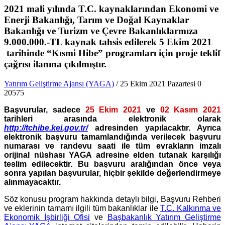
2021 mali yılında T.C. kaynaklarından Ekonomi ve
Enerji Bakanlığı, Tarım ve Doğal Kaynaklar
Bakanlığı ve Turizm ve Çevre Bakanlıklarmıza
9.000.000.-TL kaynak tahsis edilerek 5 Ekim 2021
tarihinde “Kısmi Hibe” programları için proje teklif
çağrısı ilanına çıkılmıştır.
Yatırım Geliştirme Ajansı (YAGA)
/ 25 Ekim 2021 Pazartesi
0
20575
Başvurular, sadece
25 Ekim 2021
ve
02 Kasım 2021
tarihleri arasında elektronik olarak
http://tchibe.kei.gov.tr/
adresinden
yapılacaktır. Ayrıca
elektronik başvuru tamamlandığında verilecek başvuru
numarası ve randevu saati ile tüm evrakların imzalı
orijinal nüshası YAGA adresine elden tutanak karşılığı
teslim edilecektir. Bu başvuru aralığından önce veya
sonra yapılan başvurular, hiçbir şekilde değerlendirmeye
alınmayacaktır.
Söz konusu program hakkında detaylı bilgi, Başvuru Rehberi
ve eklerinin tamamı ilgili tüm bakanlıklar ile
T.C. Kalkınma ve
Ekonomik İşbirliği Ofisi
ve
Başbakanlık Yatırım Geliştirme