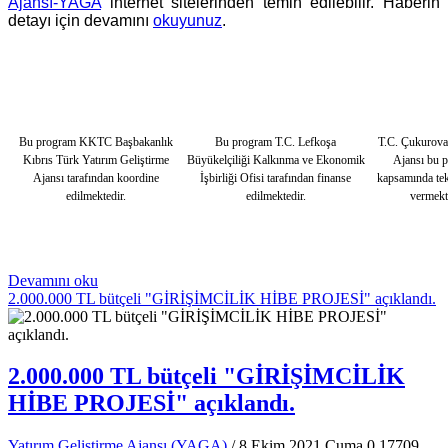
Ajansı-YAGA
internet sitelerinden temin edilebilir. Haberin
detayı için devamını
okuyunuz
.
Bu program KKTC Başbakanlık
Bu program T.C. Lefkoşa
T.C. Çukurov
Kıbrıs Türk Yatırım Geliştirme
Büyükelçiliği Kalkınma ve Ekonomik
Ajansı bu 
Ajansı tarafından koordine
İşbirliği Ofisi tarafından finanse
kapsamında tek
edilmektedir.
edilmektedir.
vermekt
Devamını oku
2.000.000 TL bütçeli "GİRİŞİMCİLİK HİBE PROJESİ" açıklandı.
2.000.000 TL bütçeli "GİRİŞİMCİLİK
HİBE PROJESİ" açıklandı.
Yatırım Geliştirme Ajansı (YAGA)
/ 8 Ekim 2021 Cuma
0
17709