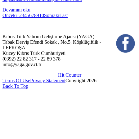
Devamını oku
Önceki
1
2
3
4
5
6
7
8
9
10
Sonraki
Last
Kıbrıs Türk Yatırım Geliştirme Ajansı (YAGA)
Tabak Derviş Efendi Sokak , No.5, Köşklüçiftlik -
LEFKOŞA
Kuzey Kıbrıs Türk Cumhuriyeti
(0392) 22 82 317 - 22 89 378
info@yaga.gov.ct.tr
Hit Counter
Terms Of Use
Privacy Statement
Copyright 2026
Back To Top