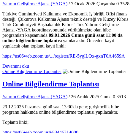
Yatırım Geliştirme Ajansı (YAGA)
/ 7 Ocak 2026 Çarşamba
0
3528
Türkiye Cumhuriyeti Kalkınma ve Ekonomik İş birliği Ofisi finans
desteği, Çukurova Kalkınma Ajansı teknik desteği ve Kuzey Kıbrıs
Türk Cumhuriyeti Başbakanlık Kıbrıs Türk Yatırım Geliştirme
Ajansı -YAGA koordinasyonunda yürütülmekte olan hibe
programları kapsamında
09.01.2026 Cuma günü saat 11:00'da
online bilgilendirme toplantısı
yapılacaktır. Önceden kayıt
yapılacak olan toplantı kayıt linki;
https://us06web.zoom.us/.../register/RE-5yglLQx-gxnT0A4659A
Devamını oku
Online Bilgilendirme Toplantısı
Online Bilgilendirme Toplantısı
Yatırım Geliştirme Ajansı (YAGA)
/ 26 Aralık 2025 Cuma
0
3513
29.12.2025 Pazartesi günü saat 13:30'da genç girişimcilik hibe
programı hakkında online bilgilendirme toplantısı yapılacaktır.
Toplantı linki;
https://us06web.zoom.us/j/83446314000