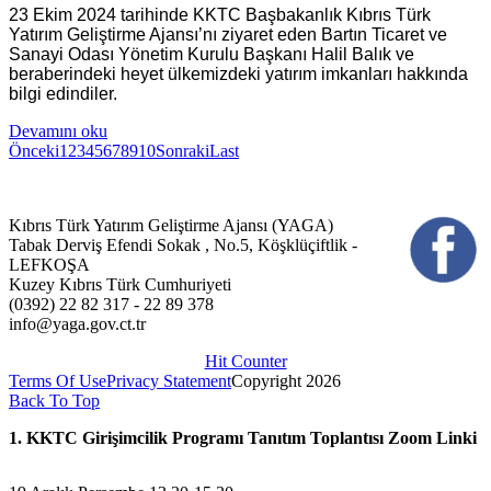
23 Ekim 2024 tarihinde KKTC Başbakanlık Kıbrıs Türk
Yatırım Geliştirme Ajansı’nı ziyaret eden Bartın Ticaret ve
Sanayi Odası Yönetim Kurulu Başkanı Halil Balık ve
beraberindeki heyet ülkemizdeki yatırım imkanları hakkında
bilgi edindiler.
Devamını oku
Önceki
1
2
3
4
5
6
7
8
9
10
Sonraki
Last
Kıbrıs Türk Yatırım Geliştirme Ajansı (YAGA)
Tabak Derviş Efendi Sokak , No.5, Köşklüçiftlik -
LEFKOŞA
Kuzey Kıbrıs Türk Cumhuriyeti
(0392) 22 82 317 - 22 89 378
info@yaga.gov.ct.tr
Hit Counter
Terms Of Use
Privacy Statement
Copyright 2026
Back To Top
1. KKTC Girişimcilik Programı Tanıtım Toplantısı Zoom Linki