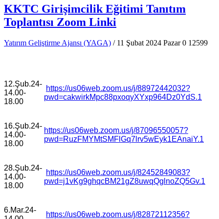
KKTC Girişimcilik Eğitimi Tanıtım
Toplantısı Zoom Linki
Yatırım Geliştirme Ajansı (YAGA)
/ 11 Şubat 2024 Pazar
0
12599
12.Şub.24-
https://us06web.zoom.us/j/88972442032?
14.00-
pwd=cakwirkMpc88pxoqyXYxp964Dz0YdS.1
18.00
16.Şub.24-
https://us06web.zoom.us/j/87096550057?
14.00-
pwd=RuzFMYMtSMFlGq7lrv5wEyk1EAnaiY.1
18.00
28.Şub.24-
https://us06web.zoom.us/j/82452849083?
14.00-
pwd=j1vKg9ghqcBM21gZ8uwqQglnoZQ5Gv.1
18.00
6.Mar.24-
https://us06web.zoom.us/j/82872112356?
14.00-