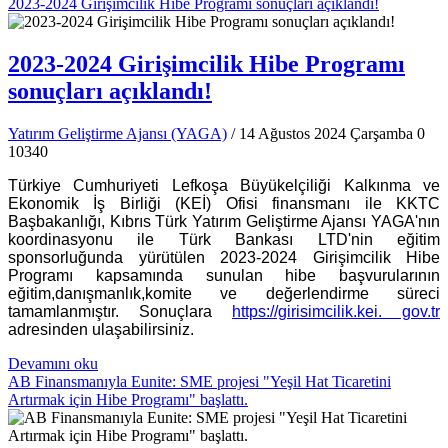
2023-2024 Girişimcilik Hibe Programı sonuçları açıklandı!
2023-2024 Girişimcilik Hibe Programı
sonuçları açıklandı!
Yatırım Geliştirme Ajansı (YAGA)
/ 14 Ağustos 2024 Çarşamba
0
10340
Türkiye Cumhuriyeti Lefkoşa Büyükelçiliği Kalkınma ve
Ekonomik İş Birliği (KEİ) Ofisi finansmanı ile KKTC
Başbakanlığı, Kıbrıs Türk Yatırım Geliştirme Ajansı YAGA'nın
koordinasyonu ile Türk Bankası LTD'nin eğitim
sponsorluğunda yürütülen 2023-2024 Girişimcilik Hibe
Programı kapsamında sunulan hibe başvurularının
eğitim,danışmanlık,komite ve değerlendirme süreci
tamamlanmıştır. Sonuçlara
https://girisimcilik.kei. gov.tr
adresinden ulaşabilirsiniz.
Devamını oku
AB Finansmanıyla Eunite: SME projesi "Yeşil Hat Ticaretini
Artırmak için Hibe Programı" başlattı.