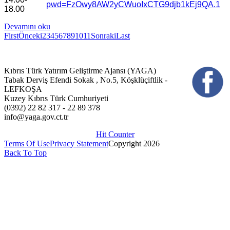
pwd=FzOwy8AW2yCWuoIxCTG9djb1kEj9QA.1
18.00
Devamını oku
First
Önceki
2
3
4
5
6
7
8
9
10
11
Sonraki
Last
Kıbrıs Türk Yatırım Geliştirme Ajansı (YAGA)
Tabak Derviş Efendi Sokak , No.5, Köşklüçiftlik -
LEFKOŞA
Kuzey Kıbrıs Türk Cumhuriyeti
(0392) 22 82 317 - 22 89 378
info@yaga.gov.ct.tr
Hit Counter
Terms Of Use
Privacy Statement
Copyright 2026
Back To Top