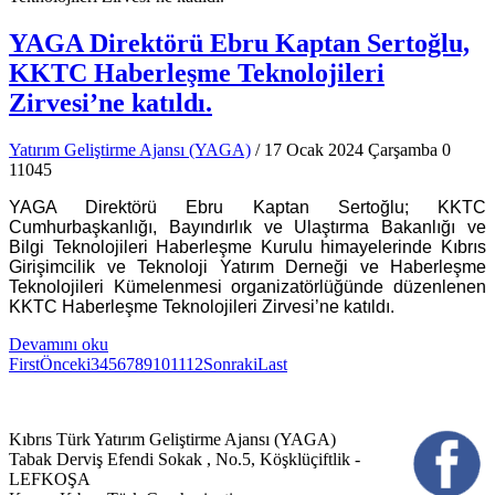
YAGA Direktörü Ebru Kaptan Sertoğlu,
KKTC Haberleşme Teknolojileri
Zirvesi’ne katıldı.
Yatırım Geliştirme Ajansı (YAGA)
/ 17 Ocak 2024 Çarşamba
0
11045
YAGA Direktörü Ebru Kaptan Sertoğlu; KKTC
Cumhurbaşkanlığı, Bayındırlık ve Ulaştırma Bakanlığı ve
Bilgi Teknolojileri Haberleşme Kurulu himayelerinde Kıbrıs
Girişimcilik ve Teknoloji Yatırım Derneği ve Haberleşme
Teknolojileri Kümelenmesi organizatörlüğünde düzenlenen
KKTC Haberleşme Teknolojileri Zirvesi’ne katıldı.
Devamını oku
First
Önceki
3
4
5
6
7
8
9
10
11
12
Sonraki
Last
Kıbrıs Türk Yatırım Geliştirme Ajansı (YAGA)
Tabak Derviş Efendi Sokak , No.5, Köşklüçiftlik -
LEFKOŞA