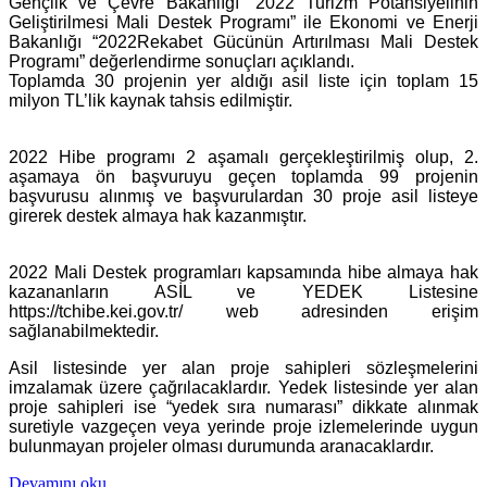
Gençlik ve Çevre Bakanlığı “2022 Turizm Potansiyelinin
Geliştirilmesi Mali Destek Programı” ile Ekonomi ve Enerji
Bakanlığı “2022Rekabet Gücünün Artırılması Mali Destek
Programı” değerlendirme sonuçları açıklandı.
Toplamda 30 projenin yer aldığı asil liste için toplam 15
milyon TL’lik kaynak tahsis edilmiştir.
2022 Hibe programı 2 aşamalı gerçekleştirilmiş olup, 2.
aşamaya ön başvuruyu geçen toplamda 99 projenin
başvurusu alınmış ve başvurulardan 30 proje asil listeye
girerek destek almaya hak kazanmıştır.
2022 Mali Destek programları kapsamında hibe almaya hak
kazananların ASİL ve YEDEK Listesine
https://tchibe.kei.gov.tr/ web adresinden erişim
sağlanabilmektedir.
Asil listesinde yer alan proje sahipleri sözleşmelerini
imzalamak üzere çağrılacaklardır. Yedek listesinde yer alan
proje sahipleri ise “yedek sıra numarası” dikkate alınmak
suretiyle vazgeçen veya yerinde proje izlemelerinde uygun
bulunmayan projeler olması durumunda aranacaklardır.
Devamını oku