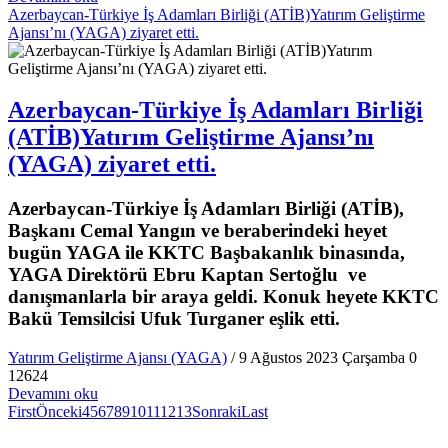
Azerbaycan-Türkiye İş Adamları Birliği (ATİB)Yatırım Geliştirme
Ajansı’nı (YAGA) ziyaret etti.
Azerbaycan-Türkiye İş Adamları Birliği
(ATİB)Yatırım Geliştirme Ajansı’nı
(YAGA) ziyaret etti.
Azerbaycan-Türkiye İş Adamları Birliği (ATİB),
Başkanı Cemal Yangın ve beraberindeki heyet
bugün YAGA ile KKTC Başbakanlık binasında,
YAGA Direktörü Ebru Kaptan Sertoğlu ve
danışmanlarla bir araya geldi. Konuk heyete KKTC
Bakü Temsilcisi Ufuk Turganer eşlik etti.
Yatırım Geliştirme Ajansı (YAGA)
/ 9 Ağustos 2023 Çarşamba
0
12624
Devamını oku
First
Önceki
4
5
6
7
8
9
10
11
12
13
Sonraki
Last