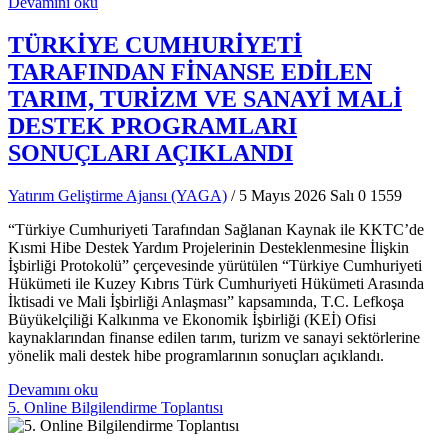
Devamını oku
TÜRKİYE CUMHURİYETİ
TARAFINDAN FİNANSE EDİLEN
TARIM, TURİZM VE SANAYİ MALİ
DESTEK PROGRAMLARI
SONUÇLARI AÇIKLANDI
Yatırım Geliştirme Ajansı (YAGA)
/ 5 Mayıs 2026 Salı
0
1559
“Türkiye Cumhuriyeti Tarafından Sağlanan Kaynak ile KKTC’de
Kısmi Hibe Destek Yardım Projelerinin Desteklenmesine İlişkin
İşbirliği Protokolü” çerçevesinde yürütülen “Türkiye Cumhuriyeti
Hükümeti ile Kuzey Kıbrıs Türk Cumhuriyeti Hükümeti Arasında
İktisadi ve Mali İşbirliği Anlaşması” kapsamında, T.C. Lefkoşa
Büyükelçiliği Kalkınma ve Ekonomik İşbirliği (KEİ) Ofisi
kaynaklarından finanse edilen tarım, turizm ve sanayi sektörlerine
yönelik mali destek hibe programlarının sonuçları açıklandı.
Devamını oku
5. Online Bilgilendirme Toplantısı