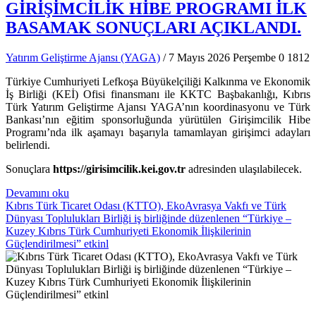
GİRİŞİMCİLİK HİBE PROGRAMI İLK
BASAMAK SONUÇLARI AÇIKLANDI.
Yatırım Geliştirme Ajansı (YAGA)
/ 7 Mayıs 2026 Perşembe
0
1812
Türkiye Cumhuriyeti Lefkoşa Büyükelçiliği Kalkınma ve Ekonomik
İş Birliği (KEİ) Ofisi finansmanı ile KKTC Başbakanlığı, Kıbrıs
Türk Yatırım Geliştirme Ajansı YAGA’nın koordinasyonu ve Türk
Bankası’nın eğitim sponsorluğunda yürütülen Girişimcilik Hibe
Programı’nda ilk aşamayı başarıyla tamamlayan girişimci adayları
belirlendi.
Sonuçlara
https://girisimcilik.kei.gov.tr
adresinden ulaşılabilecek.
Devamını oku
Kıbrıs Türk Ticaret Odası (KTTO), EkoAvrasya Vakfı ve Türk
Dünyası Toplulukları Birliği iş birliğinde düzenlenen “Türkiye –
Kuzey Kıbrıs Türk Cumhuriyeti Ekonomik İlişkilerinin
Güçlendirilmesi” etkinl