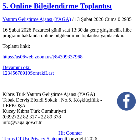
5. Online Bilgilendirme Toplantısı
Yatırım Geliştirme Ajansı (YAGA)
/ 13 Şubat 2026 Cuma
0
2935
16 Şubat 2026 Pazartesi günü saat 13:30'da genç girişimcilik hibe
programı hakkında online bilgilendirme toplantısı yapılacaktır.
Toplantı linki;
https://us06web.zoom.us/j/84399337968
Devamını oku
1
2
3
4
5
6
7
8
9
10
Sonraki
Last
Kıbrıs Türk Yatırım Geliştirme Ajansı (YAGA)
Tabak Derviş Efendi Sokak , No.5, Köşklüçiftlik -
LEFKOŞA
Kuzey Kıbrıs Türk Cumhuriyeti
(0392) 22 82 317 - 22 89 378
info@yaga.gov.ct.tr
Hit Counter
Terms Of Use
Privacy Statement
Copyright 2026