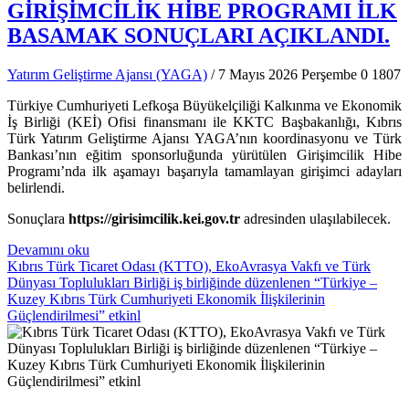
GİRİŞİMCİLİK HİBE PROGRAMI İLK
BASAMAK SONUÇLARI AÇIKLANDI.
Yatırım Geliştirme Ajansı (YAGA)
/ 7 Mayıs 2026 Perşembe
0
1807
Türkiye Cumhuriyeti Lefkoşa Büyükelçiliği Kalkınma ve Ekonomik
İş Birliği (KEİ) Ofisi finansmanı ile KKTC Başbakanlığı, Kıbrıs
Türk Yatırım Geliştirme Ajansı YAGA’nın koordinasyonu ve Türk
Bankası’nın eğitim sponsorluğunda yürütülen Girişimcilik Hibe
Programı’nda ilk aşamayı başarıyla tamamlayan girişimci adayları
belirlendi.
Sonuçlara
https://girisimcilik.kei.gov.tr
adresinden ulaşılabilecek.
Devamını oku
Kıbrıs Türk Ticaret Odası (KTTO), EkoAvrasya Vakfı ve Türk
Dünyası Toplulukları Birliği iş birliğinde düzenlenen “Türkiye –
Kuzey Kıbrıs Türk Cumhuriyeti Ekonomik İlişkilerinin
Güçlendirilmesi” etkinl