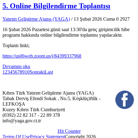
5. Online Bilgilendirme Toplantısı
Yatırım Geliştirme Ajansı (YAGA)
/ 13 Şubat 2026 Cuma
0
2927
16 Şubat 2026 Pazartesi günü saat 13:30'da genç girişimcilik hibe
programı hakkında online bilgilendirme toplantısı yapılacaktır.
Toplantı linki;
https://us06web.zoom.us/j/84399337968
Devamını oku
1
2
3
4
5
6
7
8
9
10
Sonraki
Last
Kıbrıs Türk Yatırım Geliştirme Ajansı (YAGA)
Tabak Derviş Efendi Sokak , No.5, Köşklüçiftlik -
LEFKOŞA
Kuzey Kıbrıs Türk Cumhuriyeti
(0392) 22 82 317 - 22 89 378
info@yaga.gov.ct.tr
Hit Counter
Terms Of Use
Privacy Statement
Copyright 2026