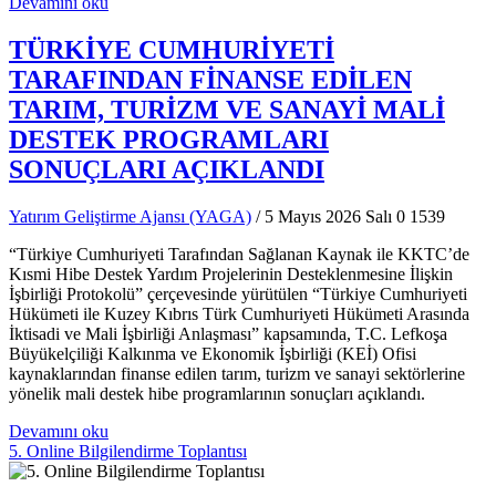
Devamını oku
TÜRKİYE CUMHURİYETİ
TARAFINDAN FİNANSE EDİLEN
TARIM, TURİZM VE SANAYİ MALİ
DESTEK PROGRAMLARI
SONUÇLARI AÇIKLANDI
Yatırım Geliştirme Ajansı (YAGA)
/ 5 Mayıs 2026 Salı
0
1539
“Türkiye Cumhuriyeti Tarafından Sağlanan Kaynak ile KKTC’de
Kısmi Hibe Destek Yardım Projelerinin Desteklenmesine İlişkin
İşbirliği Protokolü” çerçevesinde yürütülen “Türkiye Cumhuriyeti
Hükümeti ile Kuzey Kıbrıs Türk Cumhuriyeti Hükümeti Arasında
İktisadi ve Mali İşbirliği Anlaşması” kapsamında, T.C. Lefkoşa
Büyükelçiliği Kalkınma ve Ekonomik İşbirliği (KEİ) Ofisi
kaynaklarından finanse edilen tarım, turizm ve sanayi sektörlerine
yönelik mali destek hibe programlarının sonuçları açıklandı.
Devamını oku
5. Online Bilgilendirme Toplantısı