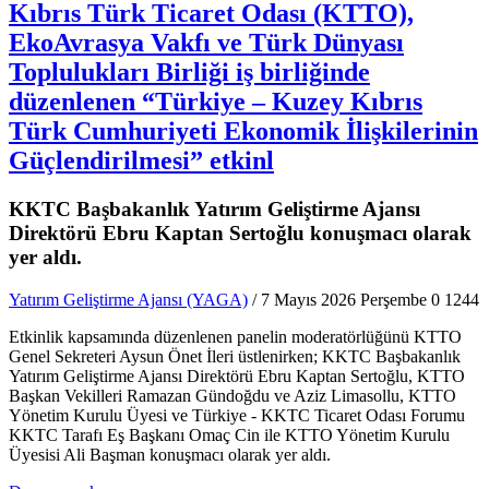
Kıbrıs Türk Ticaret Odası (KTTO),
EkoAvrasya Vakfı ve Türk Dünyası
Toplulukları Birliği iş birliğinde
düzenlenen “Türkiye – Kuzey Kıbrıs
Türk Cumhuriyeti Ekonomik İlişkilerinin
Güçlendirilmesi” etkinl
KKTC Başbakanlık Yatırım Geliştirme Ajansı
Direktörü Ebru Kaptan Sertoğlu konuşmacı olarak
yer aldı.
Yatırım Geliştirme Ajansı (YAGA)
/ 7 Mayıs 2026 Perşembe
0
1244
Etkinlik kapsamında düzenlenen panelin moderatörlüğünü KTTO
Genel Sekreteri Aysun Önet İleri üstlenirken; KKTC Başbakanlık
Yatırım Geliştirme Ajansı Direktörü Ebru Kaptan Sertoğlu, KTTO
Başkan Vekilleri Ramazan Gündoğdu ve Aziz Limasollu, KTTO
Yönetim Kurulu Üyesi ve Türkiye - KKTC Ticaret Odası Forumu
KKTC Tarafı Eş Başkanı Omaç Cin ile KTTO Yönetim Kurulu
Üyesisi Ali Başman konuşmacı olarak yer aldı.