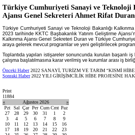
Türkiye Cumhuriyeti Sanayi ve Teknoloji
Ajansı Genel Sekreteri Ahmet Rifat Duran 
Türkiye Cumhuriyeti Sanayi ve Teknoloji Bakanlığı Kalkınma
2023 tarihinde KKTC Başbakanlık Yatırım Geliştirme Ajansı’
Kalkınma Ajansı Genel Sekreteri Duran ve Türkiye Cumhuriye
araya gelerek mevcut programlar ve yeni geliştirilecek programla
Toplantıda yapılan istişareler sonuncunda kurulan başarılı i
çalışma başlatılmasına karar verilmiş ve kurumlar arası iş bir
Önceki Haber
2022 SANAYİ, TURİZM VE TARIM “KISMİ HİB
Sonraki Haber
2022 YILI GİRİŞİMCİLİK HİBE PROJESİNE H
Print
11884
«
Ağustos 2026
»
Pzt
Sal
Çar
Per
Cum
Cmt
Paz
27
28
29
30
31
1
2
3
4
5
6
7
8
9
10
11
12
13
14
15
16
17
18
19
20
21
22
23
24
25
26
27
28
29
30