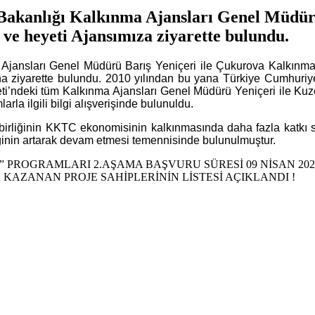
 Bakanlığı Kalkınma Ajansları Genel Müdür
ve heyeti Ajansımıza ziyarette bulundu.
 Ajansları Genel Müdürü Barış Yeniçeri ile Çukurova Kalkınma
na ziyarette bulundu. 2010 yılından bu yana Türkiye Cumhuriye
ti’ndeki tüm Kalkınma Ajansları Genel Müdürü Yeniçeri ile K
rla ilgili bilgi alışverişinde bulunuldu.
ş birliğinin KKTC ekonomisinin kalkınmasında daha fazla katkı
liğinin artarak devam etmesi temennisinde bulunulmuştur.
E” PROGRAMLARI 2.AŞAMA BAŞVURU SÜRESİ 09 NİSAN 2023 
AK KAZANAN PROJE SAHİPLERİNİN LİSTESİ AÇIKLANDI !