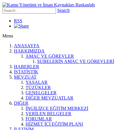
Search
RSS
Menu
ANASAYFA
HAKKIMIZDA
AMAÇ VE GÖREVLER
ŞUBELERİN AMAÇ VE GÖREVLERİ
HABERLER
İSTATİSTİK
MEVZUAT
YASALAR
TÜZÜKLER
GENELGELER
DİĞER MEVZUATLAR
DİĞER
İNGİLİZCE EĞİTİM MERKEZİ
VERİLEN BELGELER
FORUMLAR
HİZMET İÇİ EĞİTİM PLANI
İLETİŞİM