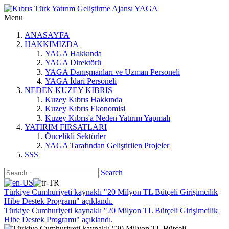
Menu
ANASAYFA
HAKKIMIZDA
YAGA Hakkında
YAGA Direktörü
YAGA Danışmanları ve Uzman Personeli
YAGA İdari Personeli
NEDEN KUZEY KIBRIS
Kuzey Kıbrıs Hakkında
Kuzey Kıbrıs Ekonomisi
Kuzey Kıbrıs'a Neden Yatırım Yapmalı
YATIRIM FIRSATLARI
Öncelikli Sektörler
YAGA Tarafından Geliştirilen Projeler
SSS
Search
Türkiye Cumhuriyeti kaynaklı "20 Milyon TL Bütçeli Girişimcilik
Hibe Destek Programı" açıklandı.
Türkiye Cumhuriyeti kaynaklı "20 Milyon TL Bütçeli Girişimcilik
Hibe Destek Programı" açıklandı.