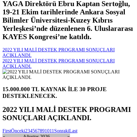
YAGA Direktörü Ebru Kaptan Sertoğlu,
19-21 Ekim tarihlerinde Ankara Sosyal
Bilimler Üniversitesi-Kuzey Kıbrıs
Yerleşkesi’nde düzenlenen 6. Uluslararası
KAYES Kongresi’ne katıldı.
2022 YILI MALİ DESTEK PROGRAMI SONUÇLARI
AÇIKLANDI.
2022 YILI MALİ DESTEK PROGRAMI SONUÇLARI
AÇIKLANDI.
15.000.000 TL KAYNAK İLE 30 PROJE
DESTEKLENECEK.
2022 YILI MALİ DESTEK PROGRAMI
SONUÇLARI AÇIKLANDI.
First
Önceki
2
3
4
5
6
7
8
9
10
11
Sonraki
Last
«
Ağustos 2026
»